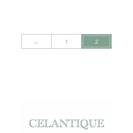
←
1
2