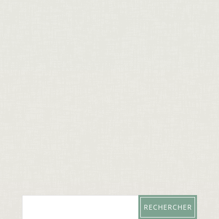
Exemple : achat Horloge
ancienne, une horloge époque
Empire, début 19ème siècle, en
bronze doré à l’or fin achetée
récemment par antiquités
Celantique