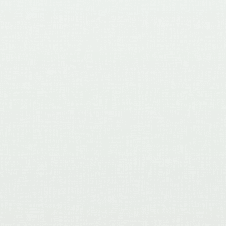
Celantique est intéressé par tout
bel objet pouvant être utilisé
comme objet de décoration. Ici,
nous avons acheté un beau
violon ancien qui sera utilisé
comme objet décoratif.