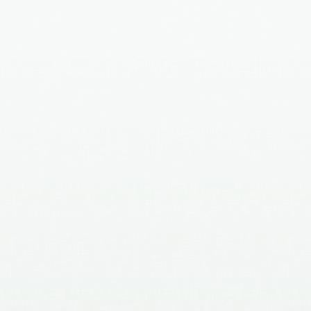
Achat d’un petit bronze moderne
(20ème siècle) par Celantique –
Nous achetons tout beau bronze
quelque soit son époque