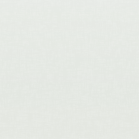
Celantique Antiquités & brocante
achète comptant tout objet
ancien. Dans ce blog, nous