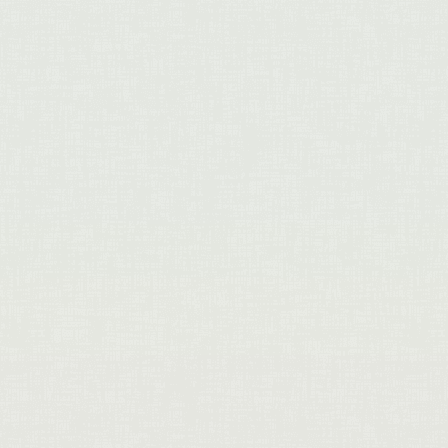
donnons un aperçu des objets
achetés et revendus à nos
abonnés collectionneurs de
beaux objets décoratifs ou
décorateurs professionnels à la
recherche permanente de beaux
objets...